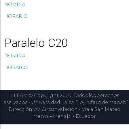
NOMINA
HORARIO
Paralelo C20
NOMINA
HORARIO
ULEAM © Copyright 2020, Todos los derechos
reservados - Universidad Laica Eloy Alfaro de Manabí
Dirección: Av. Circunvalación - Vía a San Mateo
Manta - Manabí - Ecuador