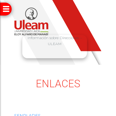
Información sobre Direcciones –
ULEAM
ENLACES
SENPLADES