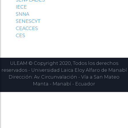
IECE
SNNA
SENESCYT
CEACCES
CES
ULEAM © Copyright 2020, Todos los derechos
reservados - Universidad Laica Eloy Alfaro de Manabí
Dirección: Av. Circunvalación - Vía a San Mateo
Manta - Manabí - Ecuador