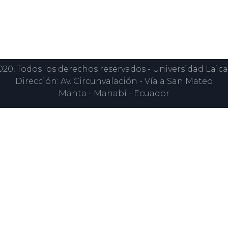
0, Todos los derechos reservados - Universidad Laica
Dirección: Av. Circunvalación - Vía a San Mateo
Manta - Manabí - Ecuador