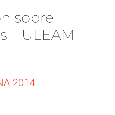
ón sobre
es – ULEAM
NA 2014