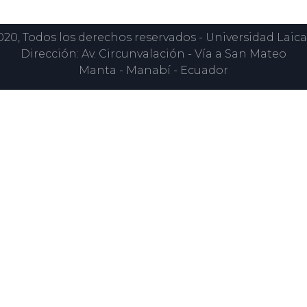
0, Todos los derechos reservados - Universidad Laica
Dirección: Av. Circunvalación - Vía a San Mateo
Manta - Manabí - Ecuador