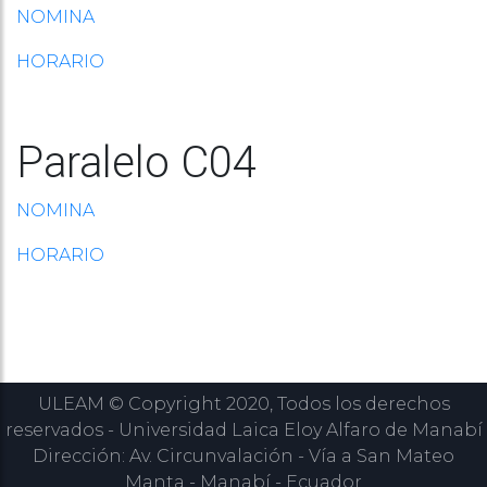
NOMINA
HORARIO
Paralelo C04
NOMINA
HORARIO
ULEAM © Copyright 2020, Todos los derechos
reservados - Universidad Laica Eloy Alfaro de Manabí
Dirección: Av. Circunvalación - Vía a San Mateo
Manta - Manabí - Ecuador