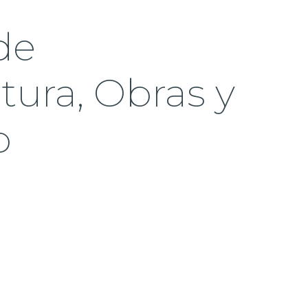
de
tura, Obras y
o