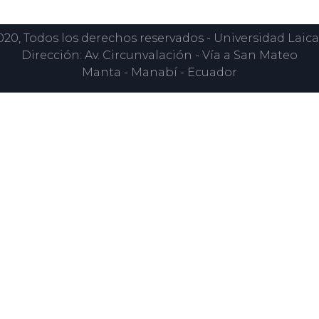
0, Todos los derechos reservados - Universidad Laica
Dirección: Av. Circunvalación - Vía a San Mateo
Manta - Manabí - Ecuador