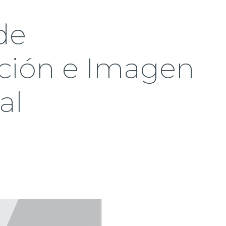
de
ión e Imagen
al