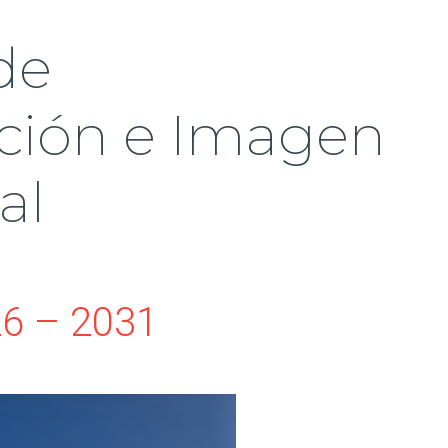
de
ión e Imagen
al
26 – 2031