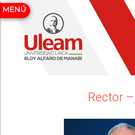
MENÚ
Rector –