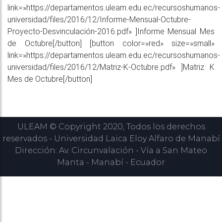
link=»https://departamentos.uleam.edu.ec/recursoshumanos-
universidad/files/2016/12/Informe-Mensual-Octubre-
Proyecto-Desvinculación-2016.pdf» ]Informe Mensual Mes
de Octubre[/button] [button color=»red» size=»small»
link=»https://departamentos.uleam.edu.ec/recursoshumanos-
universidad/files/2016/12/Matriz-K-Octubre.pdf» ]Matriz K
Mes de Octubre[/button]
ULEAM © Copyright 2020, Todos los derechos
reservados - Universidad Laica Eloy Alfaro de Manabí
Dirección: Av. Circunvalación - Vía a San Mateo
Manta - Manabí - Ecuador