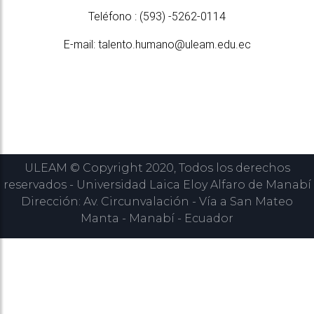
Teléfono : (593) -5262-0114
E-mail: talento.humano@uleam.edu.ec
ULEAM © Copyright 2020, Todos los derechos
reservados - Universidad Laica Eloy Alfaro de Manabí
Dirección: Av. Circunvalación - Vía a San Mateo
Manta - Manabí - Ecuador