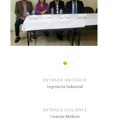
Navegación
de
ENTRADA ANTERIOR
entradas
Ingeniería Industrial
ENTRADA SIGUIENTE
Ciencias Médicas