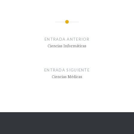
Navegación
de
ENTRADA ANTERIOR
entradas
Ciencias Informáticas
ENTRADA SIGUIENTE
Ciencias Médicas