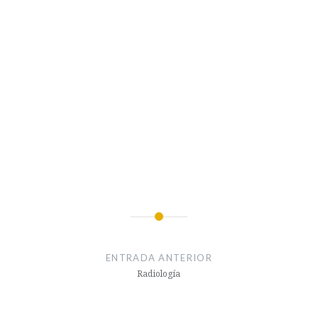
Navegación
de
ENTRADA ANTERIOR
entradas
Radiología