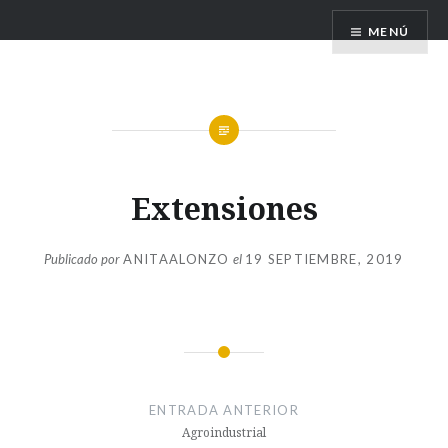
Saltar
MENÚ
al
contenido
Extensiones
Publicado por
ANITAALONZO
el
19 SEPTIEMBRE, 2019
Navegación
de
ENTRADA ANTERIOR
entradas
Agroindustrial