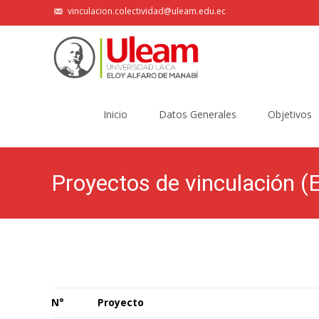
vinculacion.colectividad@uleam.edu.ec
Saltar
al
Inicio
Datos Generales
Objetivos
contenido
Proyectos de vinculación (
N°
Proyecto