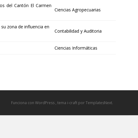
ados del Cantón El Carmen
Ciencias Agropecuarias
 su zona de influencia en
Contabilidad y Auditoria
Ciencias Informáticas
Funciona con WordPress
, tema
i-craft
por TemplatesNext.