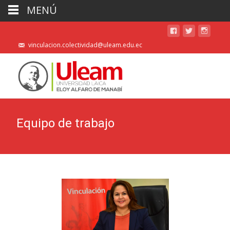
MENÚ
vinculacion.colectividad@uleam.edu.ec
Equipo de trabajo