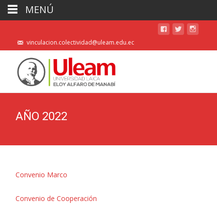
MENÚ
vinculacion.colectividad@uleam.edu.ec
AÑO 2022
Convenio Marco
Convenio de Cooperación