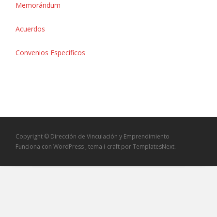
Memorándum
Acuerdos
Convenios Específicos
Copyright © Dirección de Vinculación y Emprendimiento
Funciona con WordPress
, tema
i-craft
por TemplatesNext.