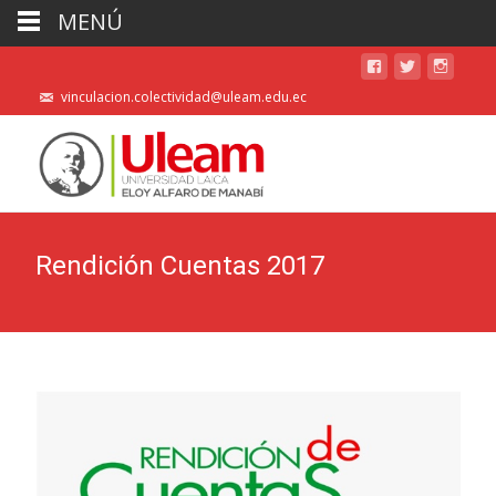
MENÚ
vinculacion.colectividad@uleam.edu.ec
Rendición Cuentas 2017