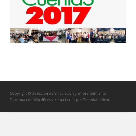
Copyright © Dirección de Vinculación y Emprendimiento
Funciona con WordPress
, tema
i-craft
por TemplatesNext.