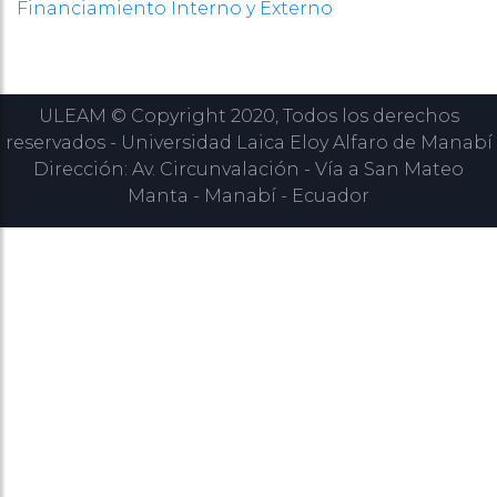
Financiamiento Interno y Externo
ULEAM © Copyright 2020, Todos los derechos
reservados - Universidad Laica Eloy Alfaro de Manabí
Dirección: Av. Circunvalación - Vía a San Mateo
Manta - Manabí - Ecuador