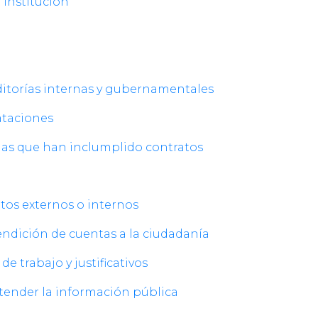
a Institución
auditorías internas y gubernamentales
rataciones
onas que han inclumplido contratos
ditos externos o internos
endición de cuentas a la ciudadanía
 de trabajo y justificativos
 atender la información pública