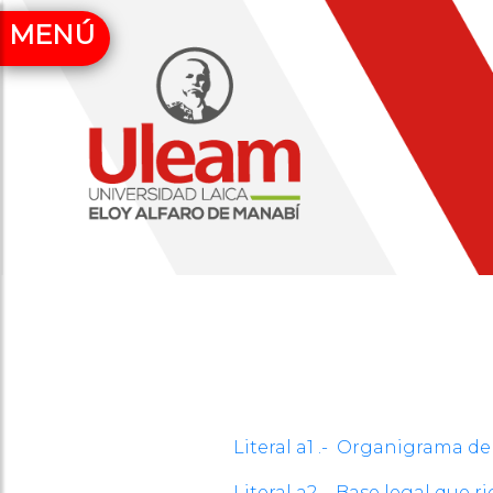
MENÚ
Literal a1 .- Organigrama de 
Literal a2 .- Base legal que r