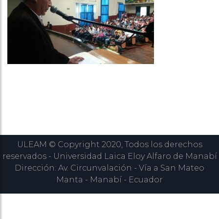
ULEAM © Copyright 2020, Todos los derechos
reservados - Universidad Laica Eloy Alfaro de Manabí
Dirección: Av. Circunvalación - Vía a San Mateo
Manta - Manabí - Ecuador