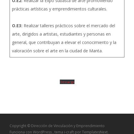
O.E2:
Realizar la Expo subasta de arte promoviendo
prácticas artísticas y emprendimientos culturales.
O.E3:
Realizar talleres prácticos sobre el mercado del
arte, dirigidos a artistas, estudiantes y personas en
general, que contribuyan a elevar el conocimiento y la
valoración sobre el arte en la ciudad de Manta.
Descarga
Copyright © Dirección de Vinculación y Emprendimiento
Funciona con WordPress
, tema
i-craft
por TemplatesNext.