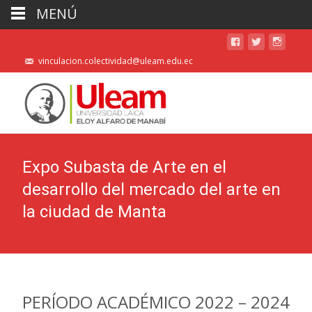
MENÚ
vinculacion.colectividad@uleam.edu.ec
Expo Subasta de Arte en el
desarrollo del mercado del arte en
la ciudad de Manta
PERÍODO ACADÉMICO 2022 – 2024