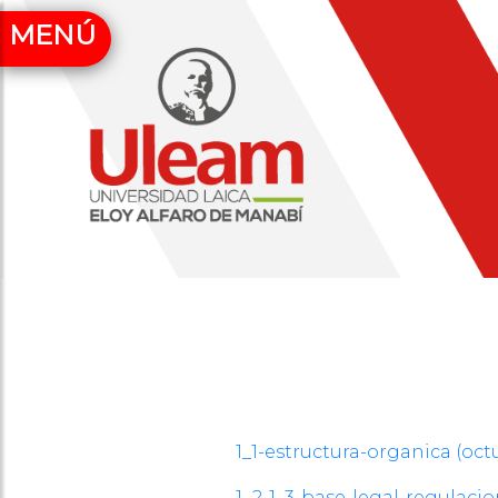
MENÚ
1_1-estructura-organica (oc
1_2-1_3-base-legal-regulac