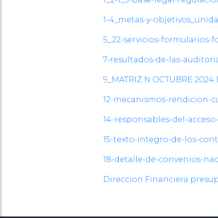
1-4_metas-y-objetivos_unida
5_22-servicios-formularios-
7-resultados-de-las-audito
9_MATRIZ N OCTUBRE 2024
12-mecanismos-rendicion-c
14-responsables-del-acce
15-texto-integro-de-los-c
18-detalle-de-convenios-na
Direccion Financiera pres