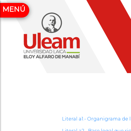
MENÚ
Literal a1.- Organigrama de l
Literal a2.- Base legal que ri